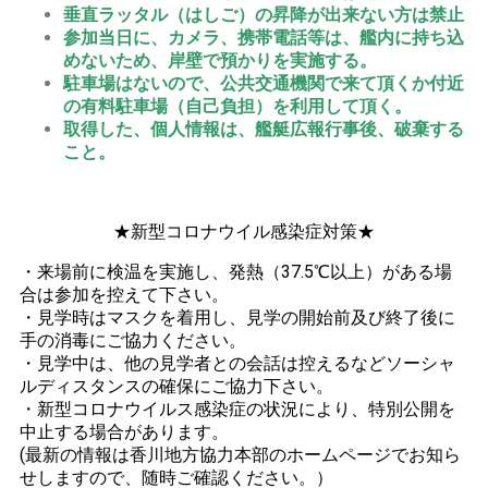
垂直ラッタル（はしご）の昇降が出来ない方は禁止
参加当日に、カメラ、携帯電話等は、艦内に持ち込
めないため、岸壁で預かりを実施する。
駐車場はないので、公共交通機関で来て頂くか付近
の有料駐車場（自己負担）を利用して頂く。
取得した、個人情報は、艦艇広報行事後、破棄する
こと。
★新型コロナウイル感染症対策★
・来場前に検温を実施し、発熱（37.5℃以上）がある場
合は参加を控えて下さい。
・
見学時はマスクを着用し、見学の開始前及び終了後に
手の消毒にご協力ください。
・見学中は、他の見学者との会話は控えるなどソーシャ
ルディスタンスの確保にご協力下さい。
・新型コロナウイルス感染症の状況により、特別公開を
中止する場合があります。
(最新の情報は香川地方協力本部のホームページでお知ら
せしますので、随時ご確認ください。）